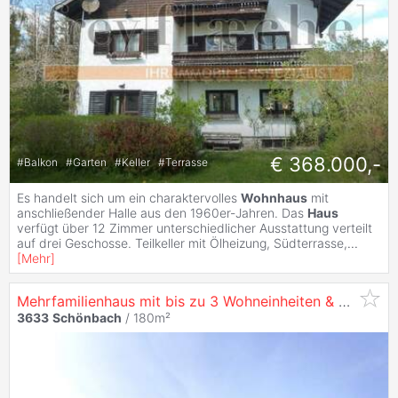
€ 368.000,-
#
Balkon
#
Garten
#
Keller
#
Terrasse
Es handelt sich um ein charaktervolles
Wohnhaus
mit
anschließender Halle aus den 1960er-Jahren. Das
Haus
verfügt über 12 Zimmer unterschiedlicher Ausstattung verteilt
auf drei Geschosse. Teilkeller mit Ölheizung, Südterrasse,
...
[
Mehr
]
Mehrfamilienhaus mit bis zu 3 Wohneinheiten & Keller - zentral in
3633
Schönbach
/ 180m²