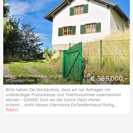
#
Büro
#
Einfamilienhaus
#
Garten
€ 389.000,-
#
Parkmöglichkeit
#
ruhig
Bitte haben Sie Verständnis, dass wir nur Anfragen mit
vollständiger Postadresse und Telefonnummer beantworten
können - DANKE! Dort wo die Sonne (fast) immer
scheint....steht dieses charmante Einfamilienhaus! Ruhig,
...
[
Mehr
]