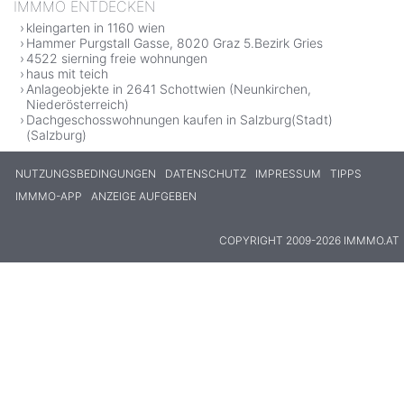
IMMMO ENTDECKEN
kleingarten in 1160 wien
Hammer Purgstall Gasse, 8020 Graz 5.Bezirk Gries
4522 sierning freie wohnungen
haus mit teich
Anlageobjekte in 2641 Schottwien (Neunkirchen,
Niederösterreich)
Dachgeschosswohnungen kaufen in Salzburg(Stadt)
(Salzburg)
NUTZUNGSBEDINGUNGEN
DATENSCHUTZ
IMPRESSUM
TIPPS
IMMMO-APP
ANZEIGE AUFGEBEN
COPYRIGHT 2009-2026 IMMMO.AT