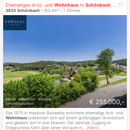
Ehemaliges Arzt- und
Wohnhaus
in
Schönbach
mit Fernblick in das Waldviertel
3633
Schönbach
/ 165,4m² /
7 Zimmer
#
Büro
#
Werkstatt
#
Balkon
€ 255.000,-
#
Parkmöglichkeit
Das 1970 in massiver Bauweise errichtete ehemalige Arzt- und
Wohnhaus
präsentiert sich auf einem großzügigen Grundstück
und gliedert sich in drei Ebenen. Der zentrale Zugang im
Erdgeschoss führt über einen Vorraum in
...
[
Mehr
]