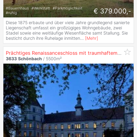
#
Bauernhaus
#
Werkstatt
#
Parkmöglichkeit
€ 379.000,-
#
ruhig
Diese 1875 erbaute und über viele Jahre grundlegend sanierte
Liegenschaft umfasst ein großzügiges Wohngebäude, zwei
Stadel sowie eine weitläufige Wiesenfläche samt Stallung. Sie
besticht durch ihre Ruhelage inmitten
...
[
Mehr
]
Prächtiges Renaissanceschloss mit traumhaftem Park in malerischer Landschaft
3633
Schönbach
/ 5500m²