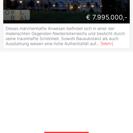
€ 7.995.000,-
Dieses märchenhafte Anwesen befindet sich in einer der
malerischten Gegenden Niederösterreichs und besticht durch
seine traumhafte Schönheit. Sowohl Bausubstanz als auch
Ausstattung weisen eine hohe Authentizität auf
...
[
Mehr
]