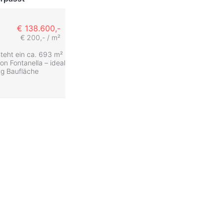
€ 138.600,-
€ 200,- / m²
steht ein ca. 693 m²
on Fontanella – ideal
ng Baufläche