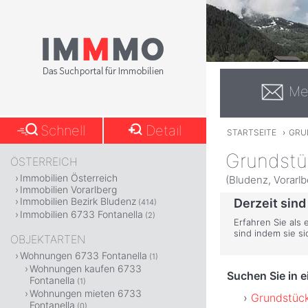
Me
Schnell
Detail
STARTSEITE
›
GRU
Grundstü
ÖSTERREICH
Immobilien Österreich
(Bludenz, Vorarlb
Immobilien Vorarlberg
Immobilien Bezirk Bludenz
Derzeit sind
(414)
Immobilien 6733 Fontanella
(2)
Erfahren Sie als 
sind indem sie s
OBJEKTARTEN
Wohnungen 6733 Fontanella
(1)
Wohnungen kaufen 6733
Suchen Sie in 
Fontanella
(1)
Wohnungen mieten 6733
Grundstück
Fontanella
(0)