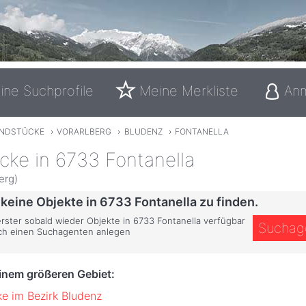
ine Suchprofile
Meine Merkliste
An
NDSTÜCKE
›
VORARLBERG
›
BLUDENZ
›
FONTANELLA
cke in 6733 Fontanella
erg)
 keine Objekte in 6733 Fontanella zu finden.
erster sobald wieder Objekte in 6733 Fontanella verfügbar
Suchag
ich einen Suchagenten anlegen
einem größeren Gebiet:
e im Bezirk Bludenz