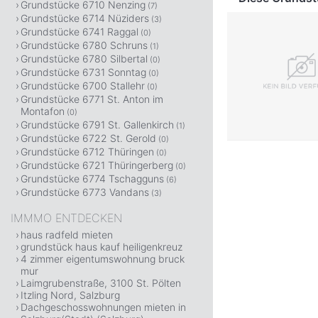
Grundstücke 6710 Nenzing
(7)
Grundstücke 6714 Nüziders
(3)
Grundstücke 6741 Raggal
(0)
Grundstücke 6780 Schruns
(1)
Grundstücke 6780 Silbertal
(0)
Grundstücke 6731 Sonntag
(0)
Grundstücke 6700 Stallehr
(0)
Grundstücke 6771 St. Anton im
Montafon
(0)
Grundstücke 6791 St. Gallenkirch
(1)
Grundstücke 6722 St. Gerold
(0)
Grundstücke 6712 Thüringen
(0)
Grundstücke 6721 Thüringerberg
(0)
Grundstücke 6774 Tschagguns
(6)
Grundstücke 6773 Vandans
(3)
IMMMO ENTDECKEN
haus radfeld mieten
grundstück haus kauf heiligenkreuz
4 zimmer eigentumswohnung bruck
mur
Laimgrubenstraße, 3100 St. Pölten
Itzling Nord, Salzburg
Dachgeschosswohnungen mieten in