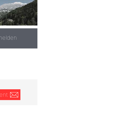
melden
ent