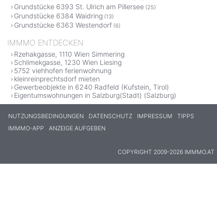
Grundstücke 6393 St. Ulrich am Pillersee
(25)
Grundstücke 6384 Waidring
(13)
Grundstücke 6363 Westendorf
(6)
IMMMO ENTDECKEN
Rzehakgasse, 1110 Wien Simmering
Schlimekgasse, 1230 Wien Liesing
5752 viehhofen ferienwohnung
kleinreinprechtsdorf mieten
Gewerbeobjekte in 6240 Radfeld (Kufstein, Tirol)
Eigentumswohnungen in Salzburg(Stadt) (Salzburg)
NUTZUNGSBEDINGUNGEN
DATENSCHUTZ
IMPRESSUM
TIPPS
IMMMO-APP
ANZEIGE AUFGEBEN
COPYRIGHT 2009-2026 IMMMO.AT