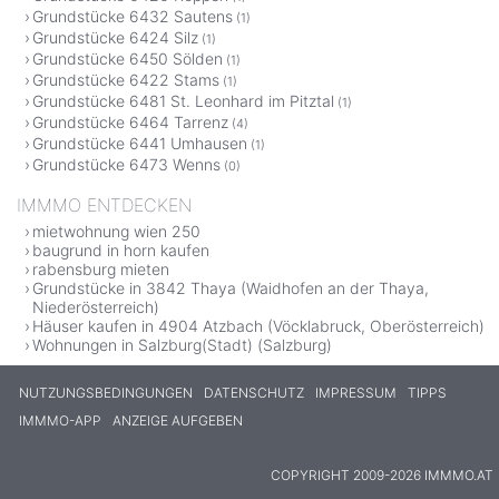
Grundstücke 6432 Sautens
(1)
Grundstücke 6424 Silz
(1)
Grundstücke 6450 Sölden
(1)
Grundstücke 6422 Stams
(1)
Grundstücke 6481 St. Leonhard im Pitztal
(1)
Grundstücke 6464 Tarrenz
(4)
Grundstücke 6441 Umhausen
(1)
Grundstücke 6473 Wenns
(0)
IMMMO ENTDECKEN
mietwohnung wien 250
baugrund in horn kaufen
rabensburg mieten
Grundstücke in 3842 Thaya (Waidhofen an der Thaya,
Niederösterreich)
Häuser kaufen in 4904 Atzbach (Vöcklabruck, Oberösterreich)
Wohnungen in Salzburg(Stadt) (Salzburg)
NUTZUNGSBEDINGUNGEN
DATENSCHUTZ
IMPRESSUM
TIPPS
IMMMO-APP
ANZEIGE AUFGEBEN
COPYRIGHT 2009-2026 IMMMO.AT