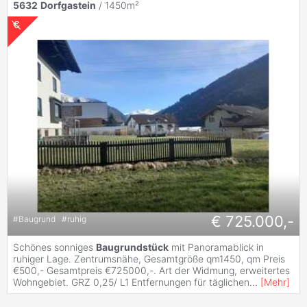
5632
Dorfgastein
/ 1450m²
€ 725.000,-
#
Baugrund
#
ruhig
Schönes sonniges
Baugrundstück
mit Panoramablick in
ruhiger Lage. Zentrumsnähe, Gesamtgröße qm1450, qm Preis
€500,- Gesamtpreis €725000,-. Art der Widmung, erweitertes
Wohngebiet. GRZ 0,25/ L1 Entfernungen für täglichen
...
[
Mehr
]