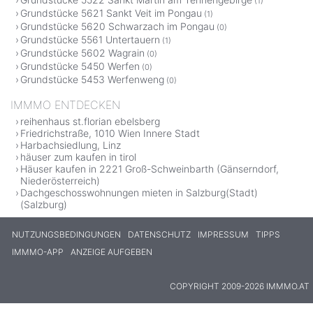
(1)
Grundstücke 5621 Sankt Veit im Pongau
(1)
Grundstücke 5620 Schwarzach im Pongau
(0)
Grundstücke 5561 Untertauern
(1)
Grundstücke 5602 Wagrain
(0)
Grundstücke 5450 Werfen
(0)
Grundstücke 5453 Werfenweng
(0)
IMMMO ENTDECKEN
reihenhaus st.florian ebelsberg
Friedrichstraße, 1010 Wien Innere Stadt
Harbachsiedlung, Linz
häuser zum kaufen in tirol
Häuser kaufen in 2221 Groß-Schweinbarth (Gänserndorf,
Niederösterreich)
Dachgeschosswohnungen mieten in Salzburg(Stadt)
(Salzburg)
NUTZUNGSBEDINGUNGEN
DATENSCHUTZ
IMPRESSUM
TIPPS
IMMMO-APP
ANZEIGE AUFGEBEN
COPYRIGHT 2009-2026 IMMMO.AT