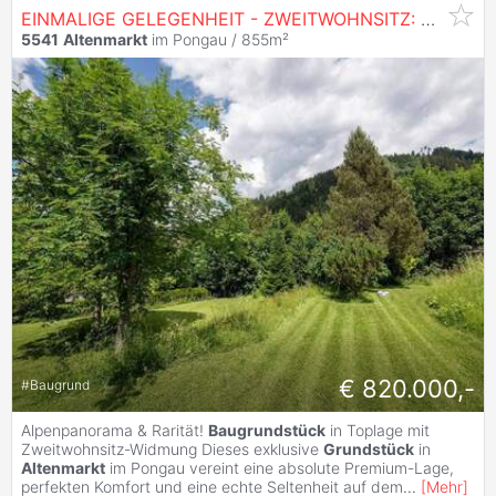
EINMALIGE GELEGENHEIT - ZWEITWOHNSITZ:
Baugrun
5541
Altenmarkt
im Pongau / 855m²
€ 820.000,-
#
Baugrund
Alpenpanorama & Rarität!
Baugrundstück
in Toplage mit
Zweitwohnsitz-Widmung Dieses exklusive
Grundstück
in
Altenmarkt
im Pongau vereint eine absolute Premium-Lage,
perfekten Komfort und eine echte Seltenheit auf dem
...
[
Mehr
]