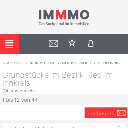
STARTSEITE
›
GRUNDSTÜCKE
›
OBERÖSTERREICH
›
RIED IM INNKREIS
Grundstücke im Bezirk Ried im
Innkreis
(Oberösterreich)
1 bis 12 von 44
Suchagent