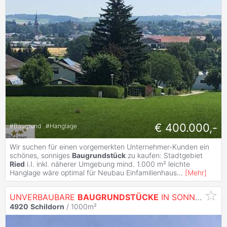
€ 400.000,-
#
Baugrund
#
Hanglage
Wir suchen für einen vorgemerkten Unternehmer-Kunden ein
schönes, sonniges
Baugrundstück
zu kaufen: Stadtgebiet
Ried
i.I. inkl. näherer Umgebung mind. 1.000 m² leichte
Hanglage wäre optimal für Neubau Einfamilienhaus
...
[
Mehr
]
UNVERBAUBARE
BAUGRUNDSTÜCKE
IN SONNIGER GRÜNLAGE MIT TRAUMHAFTEM WEITBLICK
4920
Schildorn
/ 1000m²