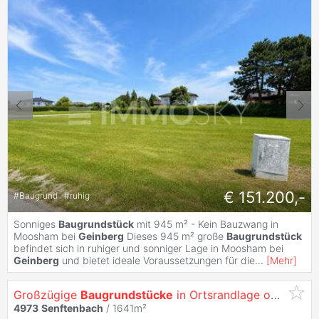
€ 151.200,-
#
Baugrund
#
ruhig
Sonniges
Baugrundstück
mit 945 m² - Kein Bauzwang in
Moosham bei
Geinberg
Dieses 945 m² große
Baugrundstück
befindet sich in ruhiger und sonniger Lage in Moosham bei
Geinberg
und bietet ideale Voraussetzungen für die
...
[
Mehr
]
Großzügige
Baugrundstücke
in Ortsrandlage ohne Bauverpflichtung
4973
Senftenbach
/ 1641m²