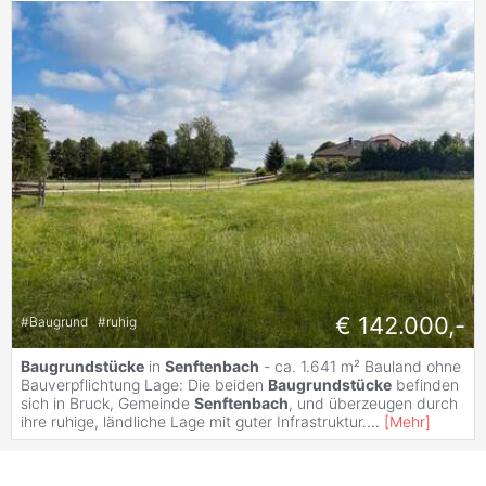
€ 142.000,-
#
Baugrund
#
ruhig
Baugrundstücke
in
Senftenbach
- ca. 1.641 m² Bauland ohne
Bauverpflichtung Lage: Die beiden
Baugrundstücke
befinden
sich in Bruck, Gemeinde
Senftenbach
, und überzeugen durch
ihre ruhige, ländliche Lage mit guter Infrastruktur.
...
[
Mehr
]