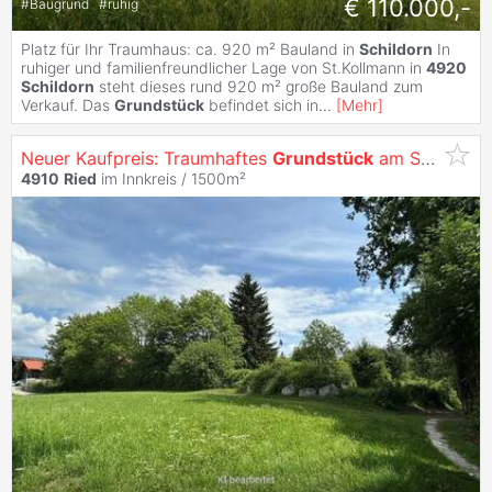
€ 110.000,-
#
Baugrund
#
ruhig
Platz für Ihr Traumhaus: ca. 920 m² Bauland in
Schildorn
In
ruhiger und familienfreundlicher Lage von St.Kollmann in
4920
Schildorn
steht dieses rund 920 m² große Bauland zum
Verkauf. Das
Grundstück
befindet sich in
...
[
Mehr
]
Neuer Kaufpreis: Traumhaftes
Grundstück
am Stadtpark in
4910
Ried
im Innkreis / 1500m²