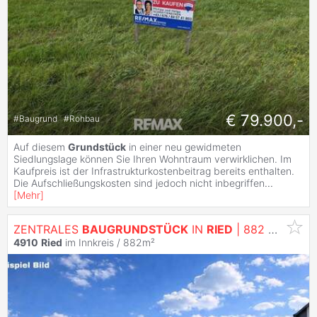
€ 79.900,-
#
Baugrund
#
Rohbau
Auf diesem
Grundstück
in einer neu gewidmeten
Siedlungslage können Sie Ihren Wohntraum verwirklichen. Im
Kaufpreis ist der Infrastrukturkostenbeitrag bereits enthalten.
Die Aufschließungskosten sind jedoch nicht inbegriffen
...
[
Mehr
]
ZENTRALES
BAUGRUNDSTÜCK
IN
RIED
| 882 M² | MEHRFAMILIENHAUS MÖGLICH
4910
Ried
im Innkreis / 882m²