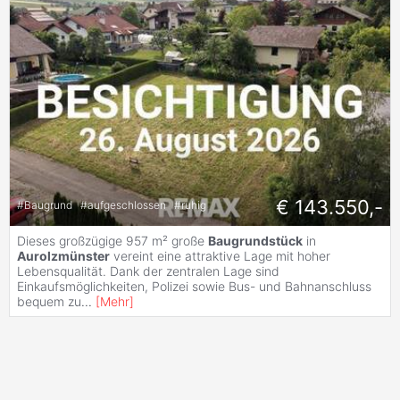
€ 143.550,-
#
Baugrund
#
aufgeschlossen
#
ruhig
Dieses großzügige 957 m² große
Baugrundstück
in
Aurolzmünster
vereint eine attraktive Lage mit hoher
Lebensqualität. Dank der zentralen Lage sind
Einkaufsmöglichkeiten, Polizei sowie Bus- und Bahnanschluss
bequem zu
...
[
Mehr
]