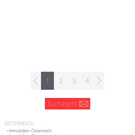
1
2
3
4
Suchagent
ÖSTERREICH
Immobilien Österreich