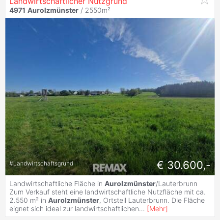
Landwirtschaftlicher Nutzgrund
4971
Aurolzmünster
/ 2550m²
€ 30.600,-
#
Landwirtschaftsgrund
Landwirtschaftliche Fläche in
Aurolzmünster
/Lauterbrunn
Zum Verkauf steht eine landwirtschaftliche Nutzfläche mit ca.
2.550 m² in
Aurolzmünster
, Ortsteil Lauterbrunn. Die Fläche
eignet sich ideal zur landwirtschaftlichen
...
[
Mehr
]