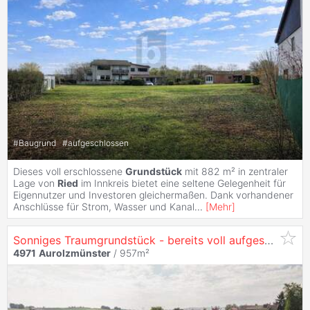
#
Baugrund
#
aufgeschlossen
Dieses voll erschlossene
Grundstück
mit 882 m² in zentraler
Lage von
Ried
im Innkreis bietet eine seltene Gelegenheit für
Eigennutzer und Investoren gleichermaßen. Dank vorhandener
Anschlüsse für Strom, Wasser und Kanal
...
[
Mehr
]
Sonniges Traumgrundstück - bereits voll aufgeschlossen
4971
Aurolzmünster
/ 957m²