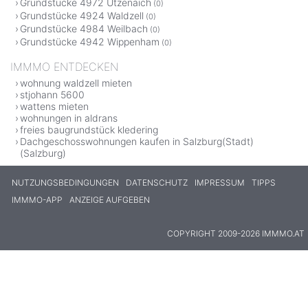
Grundstücke 4972 Utzenaich
(0)
Grundstücke 4924 Waldzell
(0)
Grundstücke 4984 Weilbach
(0)
Grundstücke 4942 Wippenham
(0)
IMMMO ENTDECKEN
wohnung waldzell mieten
stjohann 5600
wattens mieten
wohnungen in aldrans
freies baugrundstück kledering
Dachgeschosswohnungen kaufen in Salzburg(Stadt)
(Salzburg)
NUTZUNGSBEDINGUNGEN
DATENSCHUTZ
IMPRESSUM
TIPPS
IMMMO-APP
ANZEIGE AUFGEBEN
COPYRIGHT 2009-2026 IMMMO.AT