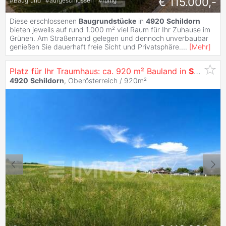
€ 115.000,-
#
Baugrund
#
aufgeschlossen
#
ruhig
Diese erschlossenen
Baugrundstücke
in
4920
Schildorn
bieten jeweils auf rund 1.000 m² viel Raum für Ihr Zuhause im
Grünen. Am Straßenrand gelegen und dennoch unverbaubar
genießen Sie dauerhaft freie Sicht und Privatsphäre.
...
[
Mehr
]
Platz für Ihr Traumhaus: ca. 920 m² Bauland in
Schildorn
4920
Schildorn
, Oberösterreich / 920m²