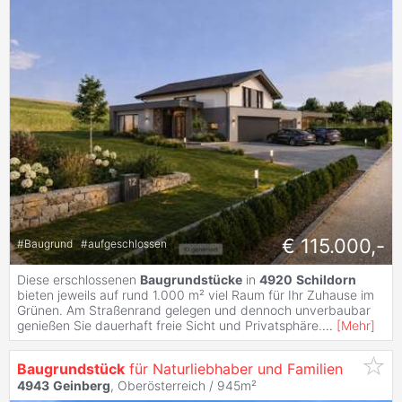
€ 115.000,-
#
Baugrund
#
aufgeschlossen
Diese erschlossenen
Baugrundstücke
in
4920
Schildorn
bieten jeweils auf rund 1.000 m² viel Raum für Ihr Zuhause im
Grünen. Am Straßenrand gelegen und dennoch unverbaubar
genießen Sie dauerhaft freie Sicht und Privatsphäre.
...
[
Mehr
]
Baugrundstück
für Naturliebhaber und Familien
4943
Geinberg
, Oberösterreich / 945m²