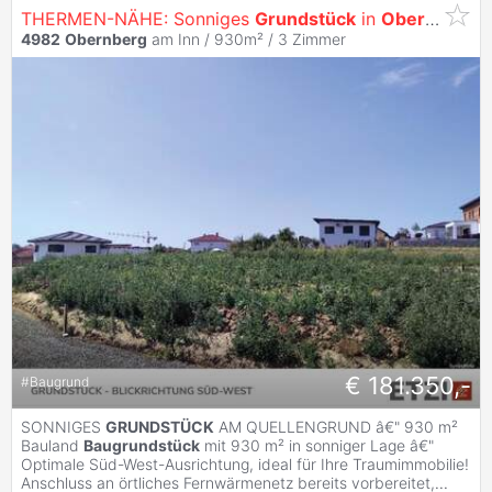
THERMEN-NÄHE: Sonniges
Grundstück
in
Obernberg
/I
4982
Obernberg
am Inn / 930m² /
3 Zimmer
€ 181.350,-
#
Baugrund
SONNIGES
GRUNDSTÜCK
AM QUELLENGRUND â€" 930 m²
Bauland
Baugrundstück
mit 930 m² in sonniger Lage â€"
Optimale Süd-West-Ausrichtung, ideal für Ihre Traumimmobilie!
Anschluss an örtliches Fernwärmenetz bereits vorbereitet,
...