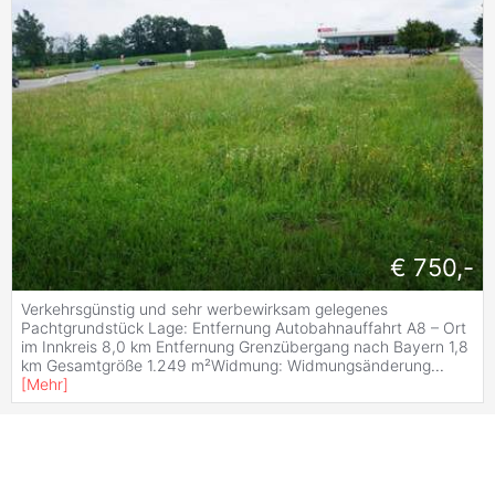
€ 750,-
Verkehrsgünstig und sehr werbewirksam gelegenes
Pachtgrundstück Lage: Entfernung Autobahnauffahrt A8 – Ort
im Innkreis 8,0 km Entfernung Grenzübergang nach Bayern 1,8
km Gesamtgröße 1.249 m²Widmung: Widmungsänderung
...
[
Mehr
]