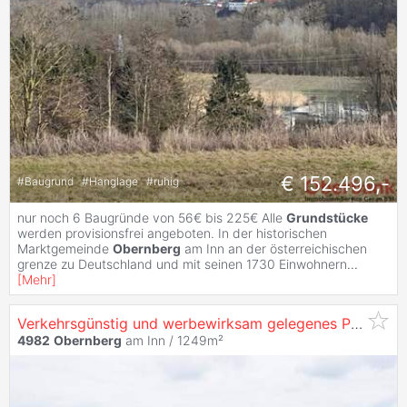
€ 152.496,-
#
Baugrund
#
Hanglage
#
ruhig
nur noch 6 Baugründe von 56€ bis 225€ Alle
Grundstücke
werden provisionsfrei angeboten. In der historischen
Marktgemeinde
Obernberg
am Inn an der österreichischen
grenze zu Deutschland und mit seinen 1730 Einwohnern
...
[
Mehr
]
Verkehrsgünstig und werbewirksam gelegenes Pachtgrundstück
4982
Obernberg
am Inn / 1249m²