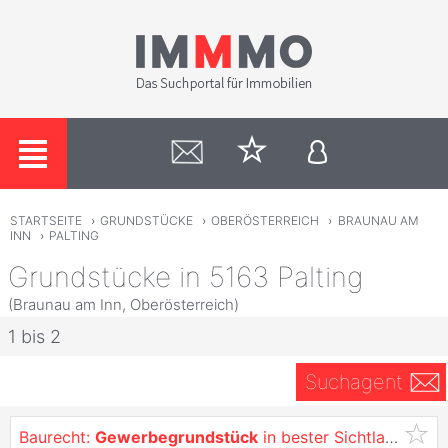
STARTSEITE
›
GRUNDSTÜCKE
›
OBERÖSTERREICH
›
BRAUNAU AM
INN
›
PALTING
Grundstücke in 5163 Palting
(Braunau am Inn, Oberösterreich)
1 bis 2
Suchagent
Baurecht:
Gewerbegrundstück
in bester Sichtlage