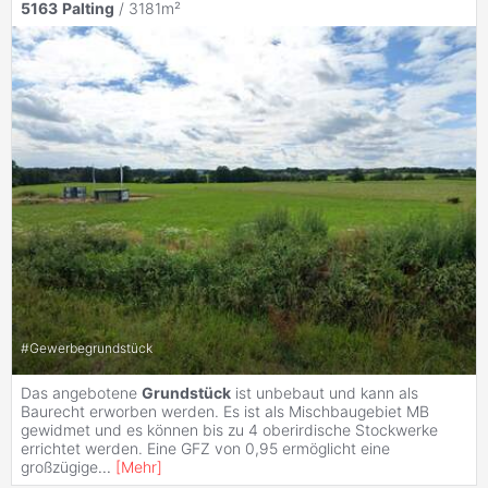
5163
Palting
/ 3181m²
#
Gewerbegrundstück
Das angebotene
Grundstück
ist unbebaut und kann als
Baurecht erworben werden. Es ist als Mischbaugebiet MB
gewidmet und es können bis zu 4 oberirdische Stockwerke
errichtet werden. Eine GFZ von 0,95 ermöglicht eine
großzügige
...
[
Mehr
]