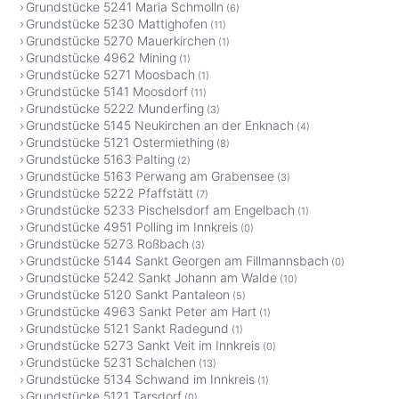
Grundstücke 5241 Maria Schmolln
(6)
Grundstücke 5230 Mattighofen
(11)
Grundstücke 5270 Mauerkirchen
(1)
Grundstücke 4962 Mining
(1)
Grundstücke 5271 Moosbach
(1)
Grundstücke 5141 Moosdorf
(11)
Grundstücke 5222 Munderfing
(3)
Grundstücke 5145 Neukirchen an der Enknach
(4)
Grundstücke 5121 Ostermiething
(8)
Grundstücke 5163 Palting
(2)
Grundstücke 5163 Perwang am Grabensee
(3)
Grundstücke 5222 Pfaffstätt
(7)
Grundstücke 5233 Pischelsdorf am Engelbach
(1)
Grundstücke 4951 Polling im Innkreis
(0)
Grundstücke 5273 Roßbach
(3)
Grundstücke 5144 Sankt Georgen am Fillmannsbach
(0)
Grundstücke 5242 Sankt Johann am Walde
(10)
Grundstücke 5120 Sankt Pantaleon
(5)
Grundstücke 4963 Sankt Peter am Hart
(1)
Grundstücke 5121 Sankt Radegund
(1)
Grundstücke 5273 Sankt Veit im Innkreis
(0)
Grundstücke 5231 Schalchen
(13)
Grundstücke 5134 Schwand im Innkreis
(1)
Grundstücke 5121 Tarsdorf
(0)