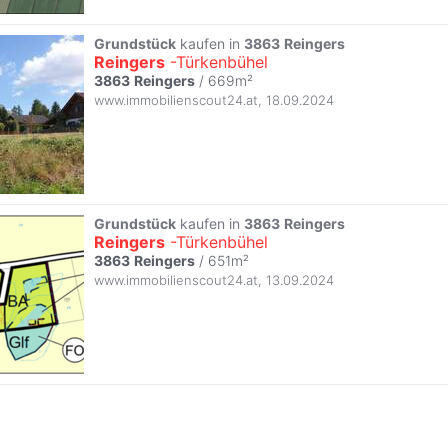
Grundstück
kaufen in
3863
Reingers
Reingers
-Türkenbühel
3863
Reingers
/ 669m²
www.immobilienscout24.at
,
18.09.2024
Grundstück
kaufen in
3863
Reingers
Reingers
-Türkenbühel
3863
Reingers
/ 651m²
www.immobilienscout24.at
,
13.09.2024