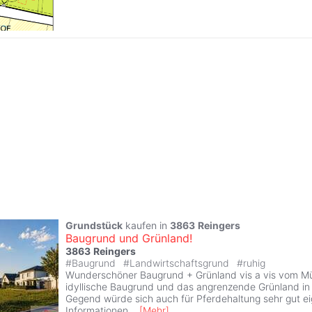
Grundstück
kaufen in
3863
Reingers
Baugrund und Grünland!
3863
Reingers
#
Baugrund
#
Landwirtschaftsgrund
#
ruhig
Wunderschöner Baugrund + Grünland vis a vis vom Mül
idyllische Baugrund und das angrenzende Grünland in 
Gegend würde sich auch für Pferdehaltung sehr gut e
Informationen
...
[
Mehr
]