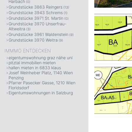
Harbach
(0)
Grundstücke 3863 Reingers
(13)
Grundstücke 3943 Schrems
(1)
Grundstücke 3971 St. Martin
(0)
Grundstücke 3970 Unserfrau-
Altweitra
(3)
Grundstücke 3961 Waldenstein
(9)
Grundstücke 3970 Weitra
(9)
IMMMO ENTDECKEN
eigentumswohnung graz nähe uni
pitztal immobilien mieten
hallen mieten in 6833 klaus
Josef Weinheber Platz, 1140 Wien
Penzing
Pfarrer Pasecker Gasse, 1210 Wien
Floridsdorf
Eigentumswohnungen in Salzburg