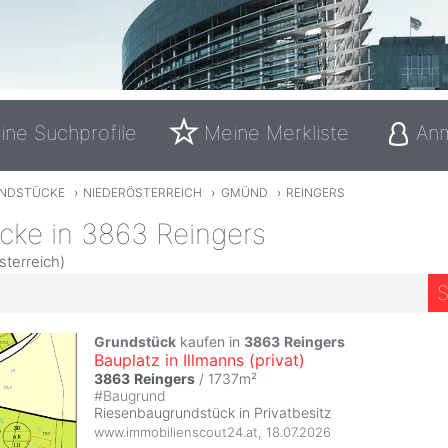
ine Suchprofile
Meine Merkliste
An
NDSTÜCKE
›
NIEDERÖSTERREICH
›
GMÜND
›
REINGERS
cke in 3863 Reingers
terreich)
S
3
Grundstück
kaufen in
3863
Reingers
Bauplatz in Illmanns (privat)
3863
Reingers
/ 1737m²
#
Baugrund
Riesenbaugrundstück in Privatbesitz
www.immobilienscout24.at
,
18.07.2026