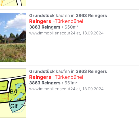
Grundstück
kaufen in
3863
Reingers
Reingers
-Türkenbühel
3863
Reingers
/ 660m²
www.immobilienscout24.at
,
18.09.2024
Grundstück
kaufen in
3863
Reingers
Reingers
-Türkenbühel
3863
Reingers
/ 661m²
www.immobilienscout24.at
,
18.09.2024