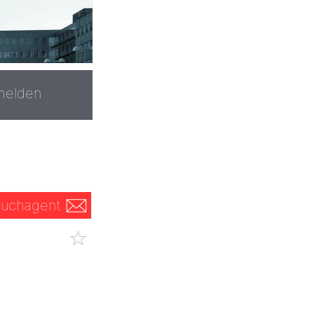
melden
uchagent