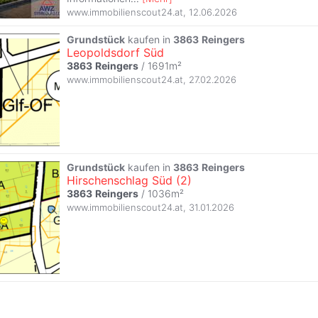
www.immobilienscout24.at
,
12.06.2026
Grundstück
kaufen in
3863
Reingers
Leopoldsdorf Süd
3863
Reingers
/ 1691m²
www.immobilienscout24.at
,
27.02.2026
Grundstück
kaufen in
3863
Reingers
Hirschenschlag Süd (2)
3863
Reingers
/ 1036m²
www.immobilienscout24.at
,
31.01.2026