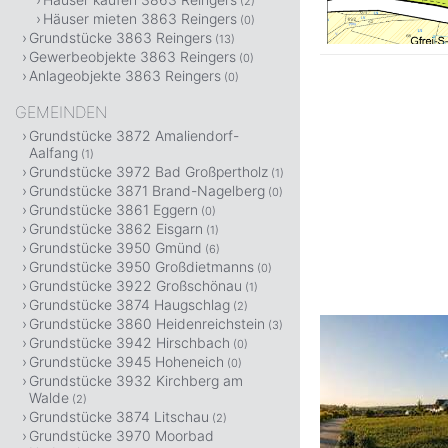
(2)
Häuser mieten 3863 Reingers
(0)
Grundstücke 3863 Reingers
(13)
Gewerbeobjekte 3863 Reingers
(0)
Anlageobjekte 3863 Reingers
(0)
GEMEINDEN
Grundstücke 3872 Amaliendorf-
Aalfang
(1)
Grundstücke 3972 Bad Großpertholz
(1)
Grundstücke 3871 Brand-Nagelberg
(0)
Grundstücke 3861 Eggern
(0)
Grundstücke 3862 Eisgarn
(1)
Grundstücke 3950 Gmünd
(6)
Grundstücke 3950 Großdietmanns
(0)
Grundstücke 3922 Großschönau
(1)
Grundstücke 3874 Haugschlag
(2)
Grundstücke 3860 Heidenreichstein
(3)
Grundstücke 3942 Hirschbach
(0)
Grundstücke 3945 Hoheneich
(0)
Grundstücke 3932 Kirchberg am
Walde
(2)
Grundstücke 3874 Litschau
(2)
Grundstücke 3970 Moorbad