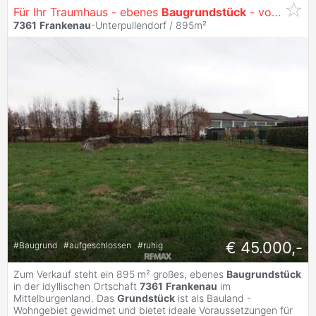
Für Ihr Traumhaus - ebenes
Baugrundstück
- vollaufgeschlossen
7361
Frankenau
-Unterpullendorf / 895m²
€ 45.000,-
#
Baugrund
#
aufgeschlossen
#
ruhig
Zum Verkauf steht ein 895 m² großes, ebenes
Baugrundstück
in der idyllischen Ortschaft
7361
Frankenau
im
Mittelburgenland. Das
Grundstück
ist als Bauland -
Wohngebiet gewidmet und bietet ideale Voraussetzungen für