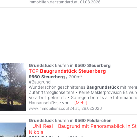
immobilien.derstandard.at
,
01.08.2026
Grundstück
kaufen in
9560
Steuerberg
TOP
Baugrundstück
Steuerberg
9560
Steuerberg
/ 700m²
#
Baugrund
Wunderschön geschnittenes
Baugrundstück
mit meh
Zufahrtsmöglichkeiten! • Keine Maklerprovision Es wur
Vorarbeit geleistet: • So liegen bereits alle Information
Hausanschlüsse vor.
...
[
Mehr
]
www.immobilienscout24.at
,
28.07.2026
Grundstück
kaufen in
9560
Feldkirchen
- UNI-Real - Baugrund mit Panoramablick in St
Nikolai