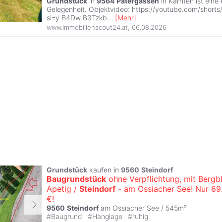
Grundstück
in
9564
Patergassen
in Kärnten ist eine
Gelegenheit. Objektvideo: https://youtube.com/short
si=y B4Dw B3Tzkb
...
[
Mehr
]
www.immobilienscout24.at
,
06.08.2026
Grundstück
kaufen in
9560
Steindorf
Baugrundstück
ohne Verpflichtung, mit Bergbl
Apetig /
Steindorf
- am Ossiacher See! Nur 69
€!
9560
Steindorf
am Ossiacher See / 545m²
#
Baugrund
#
Hanglage
#
ruhig