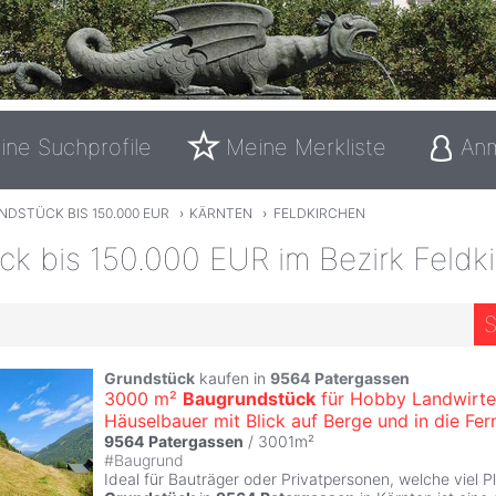
ine Suchprofile
Meine Merkliste
An
DSTÜCK BIS 150.000 EUR
›
KÄRNTEN
›
FELDKIRCHEN
k bis 150.000 EUR im Bezirk Feldk
S
Grundstück
kaufen in
9564
Patergassen
3000 m²
Baugrundstück
für Hobby Landwirte
Häuselbauer mit Blick auf Berge und in die Fer
9564
Patergassen
/ 3001m²
#
Baugrund
Ideal für Bauträger oder Privatpersonen, welche viel P