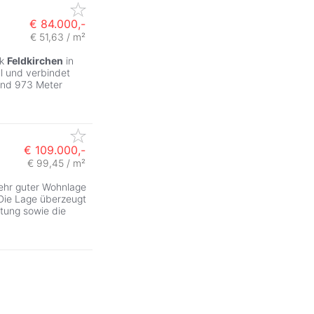
€ 84.000,-
€ 51,63 / m²
rk
Feldkirchen
in
l und verbindet
rund 973 Meter
€ 109.000,-
€ 99,45 / m²
ehr guter Wohnlage
 Die Lage überzeugt
tung sowie die