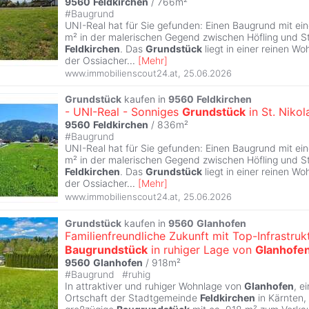
9560
Feldkirchen
/ 766m²
#
Baugrund
UNI-Real hat für Sie gefunden: Einen Baugrund mit ei
m² in der malerischen Gegend zwischen Höfling und St.
Feldkirchen
. Das
Grundstück
liegt in einer reinen W
der Ossiacher
...
[
Mehr
]
www.immobilienscout24.at
,
25.06.2026
Grundstück
kaufen in
9560
Feldkirchen
- UNI-Real - Sonniges
Grundstück
in St. Nikol
9560
Feldkirchen
/ 836m²
#
Baugrund
UNI-Real hat für Sie gefunden: Einen Baugrund mit ei
m² in der malerischen Gegend zwischen Höfling und St.
Feldkirchen
. Das
Grundstück
liegt in einer reinen W
der Ossiacher
...
[
Mehr
]
www.immobilienscout24.at
,
25.06.2026
Grundstück
kaufen in
9560
Glanhofen
Familienfreundliche Zukunft mit Top-Infrastrukt
Baugrundstück
in ruhiger Lage von
Glanhofe
9560
Glanhofen
/ 918m²
#
Baugrund
#
ruhig
In attraktiver und ruhiger Wohnlage von
Glanhofen
, e
Ortschaft der Stadtgemeinde
Feldkirchen
in Kärnten,