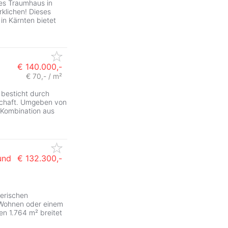
hes Traumhaus in
rklichen! Dieses
n Kärnten bietet
€ 140.000,-
€ 70,- / m²
ZurÃ
 besticht durch
dschaft. Umgeben von
e Kombination aus
und
€ 132.300,-
ZurÃ
erischen
m Wohnen oder einem
en 1.764 m² breitet