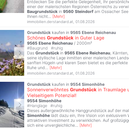
Entdecken Sie die perfekte Gelegenheit, Ihr persönlic
einer der malerischsten Regionen Österreichs zu verwi
Baugrundstück
in
9560
Steindorf
am Ossiacher See i
Ihnen nicht
...
[
Mehr
]
immobilien.derstandard.at
,
01.08.2026
Grundstück
kaufen in
9565
Ebene
Reichenau
Schönes
Grundstück
in Guter Lage
9565
Ebene
Reichenau
/ 2000m²
#
Baugrund
#
ruhig
Das
Grundstück
in
9565
Ebene
Reichenau
, Kärnten,
seine idyllische Lage inmitten einer malerischen Lan
sanften Hügeln und klaren Seen bietet es die perfekt
Ruhe und
...
[
Mehr
]
immobilien.derstandard.at
,
01.08.2026
Grundstück
kaufen in
9554
Simonhöhe
Sonnenverwöhntes
Grundstück
in Traumlage 
Vielseitigem Potenzial!
9554
Simonhöhe
#
Hanglage
#
ruhig
Dieses außergewöhnliche Hanggrundstück auf der mal
Simonhöhe
lädt dazu ein, Ihre Vision von exklusive
attraktiven Investment zu verwirklichen. Auf großzügig
sich eine unvergleichliche
...
[
Mehr
]