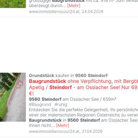
großzügige
Baugrundstück
mit ca. 918 m² zum Verka
überzeugt durch
...
[
Mehr
]
www.immobilienscout24.at
,
24.04.2026
Grundstück
kaufen in
9560
Steindorf
Baugrundstück
ohne Verpflichtung, mit Bergbl
Apetig /
Steindorf
- am Ossiacher See! Nur 69
€!
9560
Steindorf
am Ossiacher See / 659m²
#
Baugrund
#
ruhig
Entdecken Sie die perfekte Gelegenheit, Ihr persönlic
einer der malerischsten Regionen Österreichs zu verwi
Baugrundstück
in
9560
Steindorf
am Ossiacher See i
Ihnen nicht
...
[
Mehr
]
www.immobilienscout24.at
,
21.04.2026