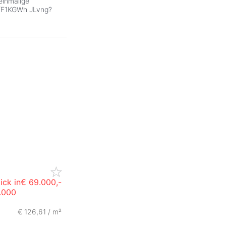
 einmalige
s/F1KGWh JLvng?
ick in
€ 69.000,-
.000
ZurÃ
€ 126,61 / m²