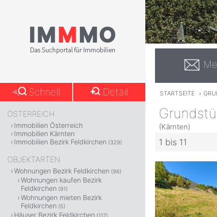
Me
Schnell
Detail
STARTSEITE
›
GRUN
Grundstüc
ÖSTERREICH
Immobilien Österreich
(Kärnten)
Immobilien Kärnten
1 bis 11
Immobilien Bezirk Feldkirchen
(329)
OBJEKTARTEN
Wohnungen Bezirk Feldkirchen
(96)
Wohnungen kaufen Bezirk
Feldkirchen
(91)
Wohnungen mieten Bezirk
Feldkirchen
(5)
Häuser Bezirk Feldkirchen
(117)