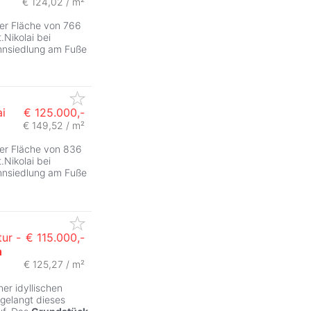
€ 124,02 / m²
ner Fläche von 766
Nikolai bei
ohnsiedlung am Fuße
ai
€ 125.000,-
€ 149,52 / m²
ner Fläche von 836
Nikolai bei
ohnsiedlung am Fuße
ur -
€ 115.000,-
n
€ 125,27 / m²
iner idyllischen
 gelangt dieses