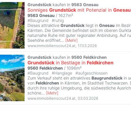
Grundstück
kaufen in
9563
Gnesau
Sonniges
Grundstück
mit Potenzial in
Gnesau
9563
Gnesau
/ 1627m²
#
Baugrund
#
ruhig
Dieses attraktive
Grundstück
liegt in
Gnesau
im Bezi
Kärnten. Die Gemeinde befindet sich im oberen Gurkta
naturnahe Ruhe mit guter regionaler Anbindung. Auf 
Seehöhe eröffnet
...
[
Mehr
]
www.immobilienscout24.at
,
17.03.2026
Grundstück
kaufen in
9560
Feldkirchen
Grundstück
in Bestlage in
Feldkirchen
9560
Feldkirchen
/ 1096m²
#
Baugrund
#
Hanglage
#
aufgeschlossen
Zum Verkauf steht ein attraktives
Baugrundstück
in s
von
Feldkirchen
in Kärnten, im Stadtteil Tschwarzen.
durch ihre ruhige Umgebung, die südwestliche Ausrich
schöne
...
[
Mehr
]
www.immobilienscout24.at
,
03.03.2026