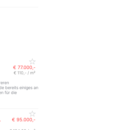
€ 77.000,-
€ 110,- / m²
reren
de bereits einiges an
en für die
.
€ 95.000,-