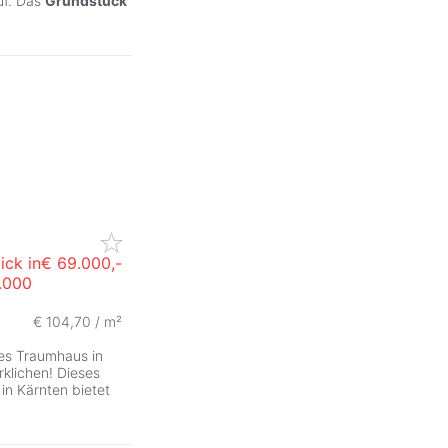
uf. Das
Grundstück
ick in
€ 69.000,-
.000
€ 104,70 / m²
hes Traumhaus in
rklichen! Dieses
n Kärnten bietet