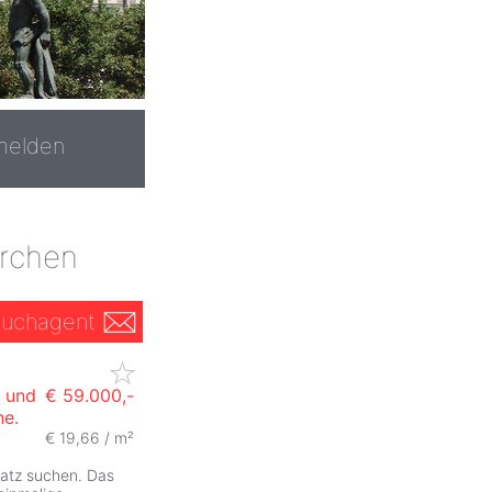
melden
irchen
uchagent
 und
€ 59.000,-
ne.
€ 19,66 / m²
latz suchen. Das