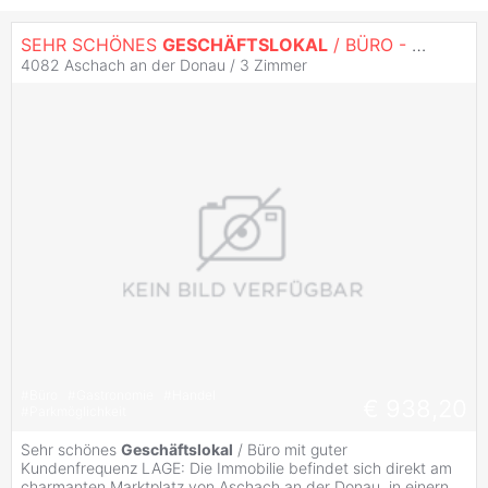
SEHR SCHÖNES
GESCHÄFTSLOKAL
/ BÜRO - GUTE KUNDENFREQUENZ
4082 Aschach an der Donau /
3 Zimmer
#
Büro
#
Gastronomie
#
Handel
€ 938,20
#
Parkmöglichkeit
Sehr schönes
Geschäftslokal
/ Büro mit guter
Kundenfrequenz LAGE: Die Immobilie befindet sich direkt am
charmanten Marktplatz von Aschach an der Donau, in einern