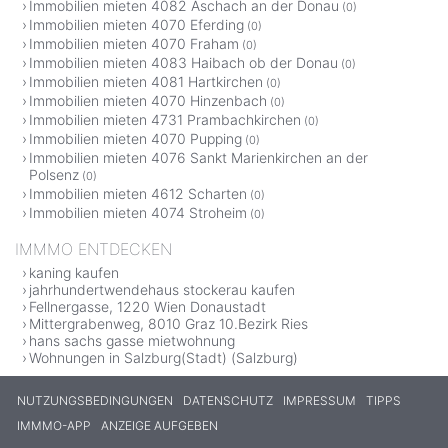
Immobilien mieten 4082 Aschach an der Donau
(0)
Immobilien mieten 4070 Eferding
(0)
Immobilien mieten 4070 Fraham
(0)
Immobilien mieten 4083 Haibach ob der Donau
(0)
Immobilien mieten 4081 Hartkirchen
(0)
Immobilien mieten 4070 Hinzenbach
(0)
Immobilien mieten 4731 Prambachkirchen
(0)
Immobilien mieten 4070 Pupping
(0)
Immobilien mieten 4076 Sankt Marienkirchen an der
Polsenz
(0)
Immobilien mieten 4612 Scharten
(0)
Immobilien mieten 4074 Stroheim
(0)
IMMMO ENTDECKEN
kaning kaufen
jahrhundertwendehaus stockerau kaufen
Fellnergasse, 1220 Wien Donaustadt
Mittergrabenweg, 8010 Graz 10.Bezirk Ries
hans sachs gasse mietwohnung
Wohnungen in Salzburg(Stadt) (Salzburg)
NUTZUNGSBEDINGUNGEN
DATENSCHUTZ
IMPRESSUM
TIPPS
IMMMO-APP
ANZEIGE AUFGEBEN