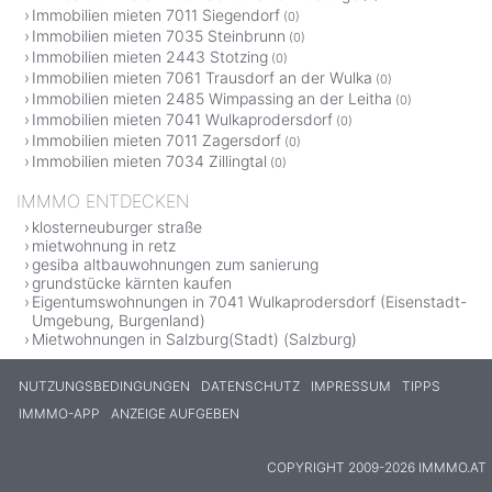
Immobilien mieten 7011 Siegendorf
(0)
Immobilien mieten 7035 Steinbrunn
(0)
Immobilien mieten 2443 Stotzing
(0)
Immobilien mieten 7061 Trausdorf an der Wulka
(0)
Immobilien mieten 2485 Wimpassing an der Leitha
(0)
Immobilien mieten 7041 Wulkaprodersdorf
(0)
Immobilien mieten 7011 Zagersdorf
(0)
Immobilien mieten 7034 Zillingtal
(0)
IMMMO ENTDECKEN
klosterneuburger straße
mietwohnung in retz
gesiba altbauwohnungen zum sanierung
grundstücke kärnten kaufen
Eigentumswohnungen in 7041 Wulkaprodersdorf (Eisenstadt-
Umgebung, Burgenland)
Mietwohnungen in Salzburg(Stadt) (Salzburg)
NUTZUNGSBEDINGUNGEN
DATENSCHUTZ
IMPRESSUM
TIPPS
IMMMO-APP
ANZEIGE AUFGEBEN
COPYRIGHT 2009-2026 IMMMO.AT