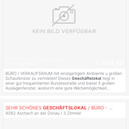
#
Büro
#
Handel
#
Werkstatt
#
Altbau
€ 884,40
#
Parkmöglichkeit
BÜRO / VERKAUFSRAUM mit einzigartigem Ambiente u großen
Schaufenster zu vermieten! Dieses
Geschäftslokal
liegt in
einer gut frequentierten Bundesstraße und bietet 5 großen
Auslagenfenster, wodurch eine gute Werbemöglichkeit...
SEHR SCHÖNES
GESCHÄFTSLOKAL
/ BÜRO - GUTE KUNDENFREQUENZ
4082 Aschach an der Donau /
3 Zimmer