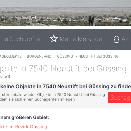
ine Suchprofile
Meine Merkliste
An
AGEOBJEKTE
›
BURGENLAND
›
GÜSSING
›
NEUSTIFT BEI GÜSSING
ekte in 7540 Neustift bei Güssing
land)
 keine Objekte in 7540 Neustift bei Güssing zu finde
erster sobald wieder Objekte in 7540 Neustift bei Güssing
Suchag
ndem sie sich einen Suchagenten anlegen
einem größeren Gebiet:
kte im Bezirk Güssing