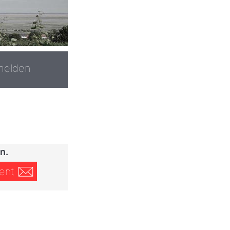
melden
n.
ent