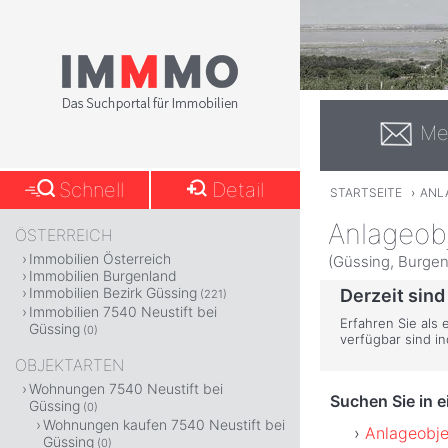
Me
Schnell
Detail
STARTSEITE
›
ANL
Anlageobj
ÖSTERREICH
Immobilien Österreich
(Güssing, Burgen
Immobilien Burgenland
Immobilien Bezirk Güssing
Derzeit sind
(221)
Immobilien 7540 Neustift bei
Erfahren Sie als 
Güssing
(0)
verfügbar sind i
OBJEKTARTEN
Wohnungen 7540 Neustift bei
Suchen Sie in 
Güssing
(0)
Wohnungen kaufen 7540 Neustift bei
Anlageobje
Güssing
(0)