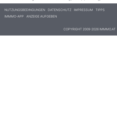
NUTZUNGSBEDINGUNGEN
DATENSCHUTZ
IMPRESSUM
TIPPS
IMMMO-APP
ANZEIGE AUFGEBEN
COPYRIGHT 2009-2026 IMMMO.AT