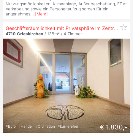
Nutzungsmöglichkeiten. Klimaanlage, Außenbeschattung, EDV-
Verkabelung sowie ein Personenaufzug sorgen für ein
angenehmes
...
[
Mehr
]
Geschäftsräumlichkeit mit Privatsphäre im Zentrum
4710
Grieskirchen
/ 138m² /
4 Zimmer
€ 1.830,-
#
Büro
#
Handel
#
Ordination
#
barrierefrei