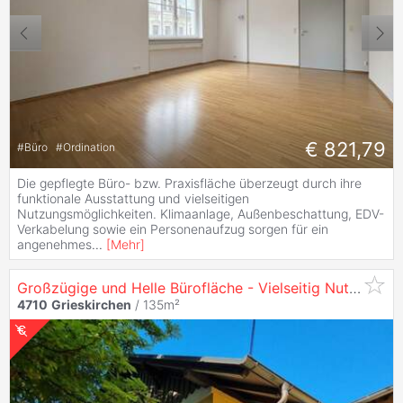
€ 821,79
#
Büro
#
Ordination
Die gepflegte Büro- bzw. Praxisfläche überzeugt durch ihre
funktionale Ausstattung und vielseitigen
Nutzungsmöglichkeiten. Klimaanlage, Außenbeschattung, EDV-
Verkabelung sowie ein Personenaufzug sorgen für ein
angenehmes
...
[
Mehr
]
Großzügige und Helle Bürofläche - Vielseitig Nutzbar
4710
Grieskirchen
/ 135m²