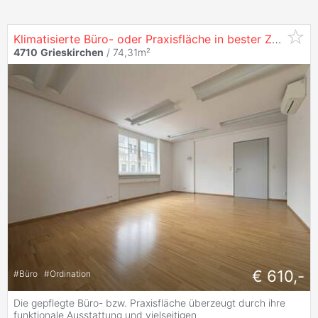
Klimatisierte Büro- oder Praxisfläche in bester Zentrumslage
4710
Grieskirchen
/ 74,31m²
€ 610,-
#
Büro
#
Ordination
Die gepflegte Büro- bzw. Praxisfläche überzeugt durch ihre
funktionale Ausstattung und vielseitigen