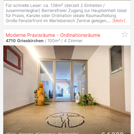
Für schnelle Leser: ca. 138m² (derzeit 2 Einheiten /
zusammenlegbar) Barrierefreier Zugang zur Haupteinheit Ideal
für Praxis, Kanzlei oder Ordination ideale Raumaufteilung
Große Fensterfront im Wartebereich Zentral gelegen,
...
[
Mehr
]
Moderne Praxisräume - Ordinationsräume
4710
Grieskirchen
/ 100m² /
4 Zimmer
#
Büro
#
Handel
#
Ordination
#
barrierefrei