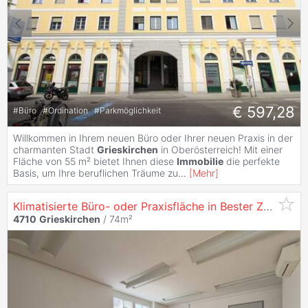
€ 597,28
#
Büro
#
Ordination
#
Parkmöglichkeit
Willkommen in Ihrem neuen Büro oder Ihrer neuen Praxis in der
charmanten Stadt
Grieskirchen
in Oberösterreich! Mit einer
Fläche von 55 m² bietet Ihnen diese
Immobilie
die perfekte
Basis, um Ihre beruflichen Träume zu
...
[
Mehr
]
Klimatisierte Büro- oder Praxisfläche in Bester Zentrumslage
4710
Grieskirchen
/ 74m²