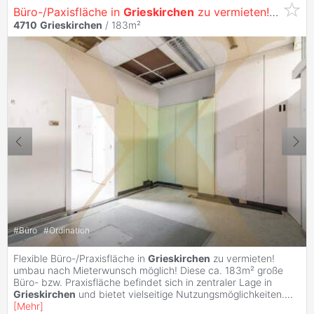
Büro-/Paxisfläche in
Grieskirchen
zu vermieten! Umbau nach Mieterwunsch möglich!
4710
Grieskirchen
/ 183m²
#
Büro
#
Ordination
Flexible Büro-/Praxisfläche in
Grieskirchen
zu vermieten!
umbau nach Mieterwunsch möglich! Diese ca. 183m² große
Büro- bzw. Praxisfläche befindet sich in zentraler Lage in
Grieskirchen
und bietet vielseitige Nutzungsmöglichkeiten.
...
[
Mehr
]