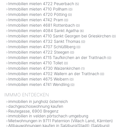
Immobilien mieten 4722 Peuerbach
(5)
Immobilien mieten 4710 Pollham
(0)
Immobilien mieten 4720 Pötting
(0)
Immobilien mieten 4742 Pram
(0)
Immobilien mieten 4681 Rottenbach
(0)
Immobilien mieten 4084 Sankt Agatha
(6)
Immobilien mieten 4710 Sankt Georgen bei Grieskirchen
(0)
Immobilien mieten 4732 Sankt Thomas
(0)
Immobilien mieten 4707 Schlüßlberg
(0)
Immobilien mieten 4722 Steegen
(0)
Immobilien mieten 4715 Taufkirchen an der Trattnach
(0)
Immobilien mieten 4710 Tollet
(0)
Immobilien mieten 4730 Waizenkirchen
(1)
Immobilien mieten 4702 Wallern an der Trattnach
(0)
Immobilien mieten 4675 Weibern
(0)
Immobilien mieten 4741 Wendling
(0)
IMMMO ENTDECKEN
immobilien in jungholz österreich
dachgeschoswohnung kaufen
Reutegasse, 6900 Bregenz
immobilien in velden pörtschach umgebung
Mietwohnungen in 9711 Paternion (Villach Land, Kärnten)
Altbauwohnungen kaufen in Salzburg(Stadt) (Salzburg)