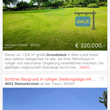
€ 320.000,-
#
aufgeschlossen
#
ruhig
Dieses ca. 1.128 m² große
Grundstück
in Wels-Land bietet
eine seltene Gelegenheit für alle, die ihren Wohntraum in
ruhiger und naturnaher Umgebung verwirklichen möchten. Die
gepflegte Liegenschaft überzeugt durch ihre
...
[
Mehr
]
Schöner Baugrund in ruhiger Siedlungslage mit Grünblick |
4652
Steinerkirchen
an der Traun / 663m²