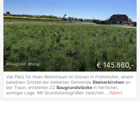
€ 145.860,-
#
Baugrund
#
ruhig
Viel Platz für Ihren Wohntraum im Grünen In Frohnhofen, einem
beliebten Ortsteil der beliebten Gemeinde
Steinerkirchen
an
der Traun, entstehen 22
Baugrundstücke
in herrlicher,
sonniger Lage. Mit Grundstücksgrößen zwischen
...
[
Mehr
]