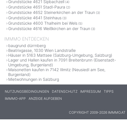
Grundstücke 4621 Sipbachzell
(4)
Grundstücke 4651 Stadl-Paura
(2)
Grundstücke 4652 Steinerkirchen an der Traun
(3)
Grundstücke 4641 Steinhaus
(3)
Grundstücke 4600 Thalheim bei Wels
(5)
Grundstücke 4616 Weißkirchen an der Traun
(3)
IMMMO ENTDECKEN
baugrund dürrnberg
Beatrixgasse, 1030 Wien Landstraße
Häuser in 5163 Mattsee (Salzburg-Umgebung, Salzburg)
Lager und Hallen kaufen in 7091 Breitenbrunn (Eisenstadt-
Umgebung, Burgenland)
Maisonetten kaufen in 7142 Illmitz (Neusiedl am See,
Burgenland)
Mietwohnungen in Salzburg
NUTZUNGSBEDINGUNGEN
DATENSCHUTZ
IMPRESSUM
TIPPS
IMMMO-APP
ANZEIGE AUFGEBEN
COPYRIGHT 2009-2026 IMMMO.AT