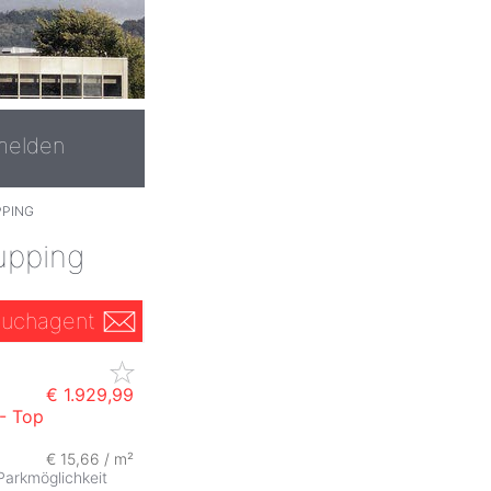
melden
PPING
upping
uchagent
€ 1.929,99
- Top
€ 15,66 / m²
Parkmöglichkeit