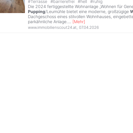
#
Terrasse
#
barrierefrei
#
hell
#
ruhig
Die 2024 fertiggestellte Wohnanlage „Wohnen für Gene
Pupping
/Leumühle bietet eine moderne, großzügige
W
Dachgeschoss eines stilvollen Wohnhauses, eingebettet
parkähnliche Anlage.
...
[
Mehr
]
www.immobilienscout24.at
,
07.04.2026