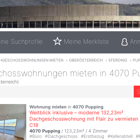
ine Suchprofile
Meine Merkliste
An
HGESCHOSSWOHNUNGEN MIETEN
›
OBERÖSTERREICH
›
EFERDING
›
PU
hosswohnungen mieten in 4070 P
terreich)
S
Wohnung
mieten
in
4070
Pupping
Weitblick inklusive – moderne 132,23m²
Dachgeschosswohnung mit Flair zu vermieten 
C18
4070
Pupping
/ 123,23m² /
4 Zimmer
#
Büro
#
Dachgeschoss
#
Erstbezug
#
Kellerabteil
#