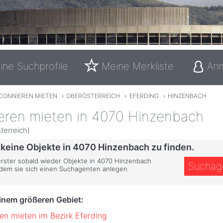
ine Suchprofile
Meine Merkliste
An
CONNIEREN MIETEN
›
OBERÖSTERREICH
›
EFERDING
›
HINZENBACH
eren mieten in 4070 Hinzenbach
terreich)
 keine Objekte in 4070 Hinzenbach zu finden.
 erster sobald wieder Objekte in 4070 Hinzenbach
Suchag
ndem sie sich einen Suchagenten anlegen
einem größeren Gebiet:
en mieten im Bezirk Eferding