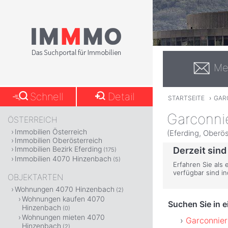
Me
Schnell
Detail
STARTSEITE
›
GAR
Garconni
ÖSTERREICH
Immobilien Österreich
(Eferding, Oberös
Immobilien Oberösterreich
Immobilien Bezirk Eferding
Derzeit sind
(175)
Immobilien 4070 Hinzenbach
(5)
Erfahren Sie als
verfügbar sind i
OBJEKTARTEN
Wohnungen 4070 Hinzenbach
(2)
Wohnungen kaufen 4070
Suchen Sie in 
Hinzenbach
(0)
Wohnungen mieten 4070
Garconnier
Hinzenbach
(2)