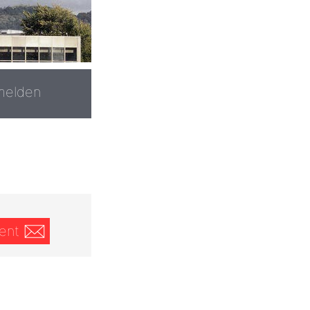
melden
ent