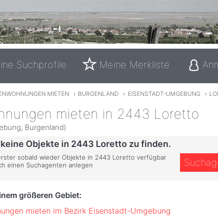
ine Suchprofile
Meine Merkliste
An
IENWOHNUNGEN MIETEN
›
BURGENLAND
›
EISENSTADT-UMGEBUNG
›
LO
hnungen mieten in 2443 Loretto
ebung, Burgenland)
 keine Objekte in 2443 Loretto zu finden.
erster sobald wieder Objekte in 2443 Loretto verfügbar
Suchag
ich einen Suchagenten anlegen
einem größeren Gebiet:
nungen mieten im Bezirk Eisenstadt-Umgebung