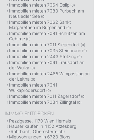
Immobilien mieten 7064 Oslip
(0)
Immobilien mieten 7083 Purbach am
Neusiedler See
(0)
Immobilien mieten 7062 Sankt
Margarethen im Burgenland
(0)
Immobilien mieten 7081 Schützen am
Gebirge
(0)
Immobilien mieten 7011 Siegendorf
(0)
Immobilien mieten 7035 Steinbrunn
(0)
Immobilien mieten 2443 Stotzing
(0)
Immobilien mieten 7061 Trausdorf an
der Wulka
(0)
Immobilien mieten 2485 Wimpassing an
der Leitha
(0)
Immobilien mieten 7041
Wulkaprodersdorf
(0)
Immobilien mieten 7011 Zagersdorf
(0)
Immobilien mieten 7034 Zillingtal
(0)
IMMMO ENTDECKEN
Pezzlgasse, 1170 Wien Hernals
Häuser kaufen in 4152 Atzesberg
(Rohrbach, Oberösterreich)
Mietwohnungen in 6723 Blons