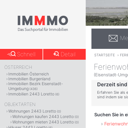
Me
Schnell
Detail
STARTSEITE
›
FER
Ferienwo
ÖSTERREICH
Immobilien Österreich
(Eisenstadt-Umg
Immobilien Burgenland
Immobilien Bezirk Eisenstadt-
Derzeit sind
Umgebung
(436)
Erfahren Sie als 
Immobilien 2443 Loretto
(6)
sind indem sie s
OBJEKTARTEN
Wohnungen 2443 Loretto
(0)
Suchen Sie in 
Wohnungen kaufen 2443 Loretto
(0)
Wohnungen mieten 2443 Loretto
(0)
Ferienwoh
Häuser 2443 Loretto
(6)