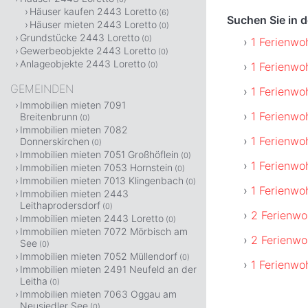
Häuser kaufen 2443 Loretto
(6)
Suchen Sie in 
Häuser mieten 2443 Loretto
(0)
Grundstücke 2443 Loretto
(0)
1 Ferienwo
Gewerbeobjekte 2443 Loretto
(0)
Anlageobjekte 2443 Loretto
1 Ferienw
(0)
GEMEINDEN
1 Ferienwo
Immobilien mieten 7091
1 Ferienwo
Breitenbrunn
(0)
Immobilien mieten 7082
1 Ferienw
Donnerskirchen
(0)
Immobilien mieten 7051 Großhöflein
(0)
1 Ferienwo
Immobilien mieten 7053 Hornstein
(0)
Immobilien mieten 7013 Klingenbach
(0)
1 Ferienwo
Immobilien mieten 2443
Leithaprodersdorf
(0)
2 Ferienwo
Immobilien mieten 2443 Loretto
(0)
Immobilien mieten 7072 Mörbisch am
2 Ferienwo
See
(0)
Immobilien mieten 7052 Müllendorf
(0)
1 Ferienwo
Immobilien mieten 2491 Neufeld an der
Leitha
(0)
Immobilien mieten 7063 Oggau am
Neusiedler See
(0)