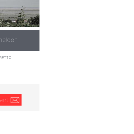
melden
RETTO
ent